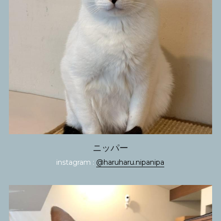
ニッパー
instagram : 
@haruharu.nipanipa