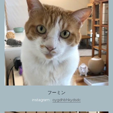
フーミン
instagram : 
oygdhbhkydsdc