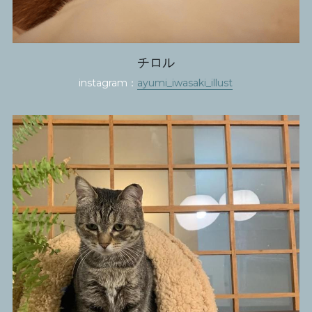
チロル
instagram：
ayumi_iwasaki_illust​