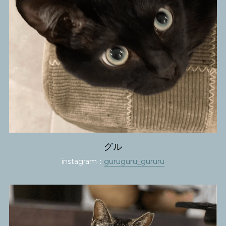
グル
instagram：
guruguru_gururu​