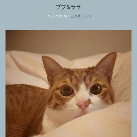
ブブ&ララ
instagram：
_bubulala