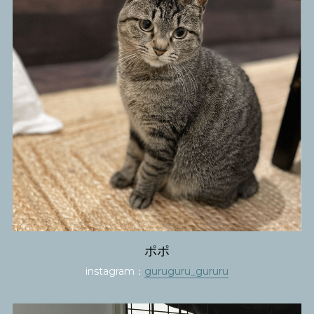
ポポ
instagram：
guruguru_gururu​