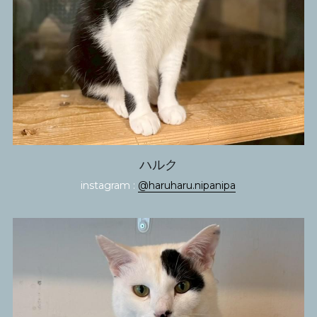
ハルク
instagram : 
@haruharu.nipanipa