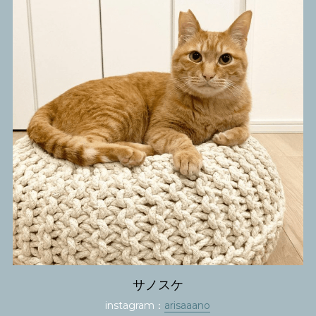
サノスケ
instagram：
arisaaano​