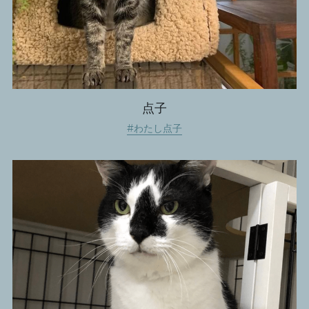
点子
#わたし点子