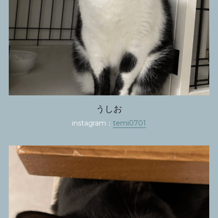
うしお
instagram：
temi0701