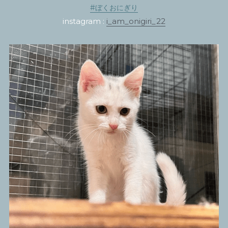
#ぼくおにぎり
instagram : 
i_am_onigiri_22